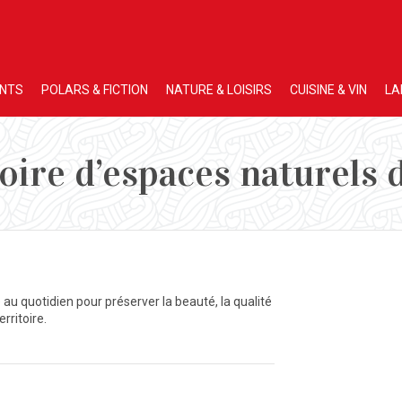
ENTS
POLARS & FICTION
NATURE & LOISIRS
CUISINE & VIN
LA
ire d’espaces naturels 
au quotidien pour préserver la beauté, la qualité
rritoire.