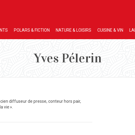
ENTS
POLARS & FICTION
NATURE & LOISIRS
CUISINE & VIN
LA
Yves Pélerin
ncien diffuseur de presse, conteur hors pair,
a vie ».