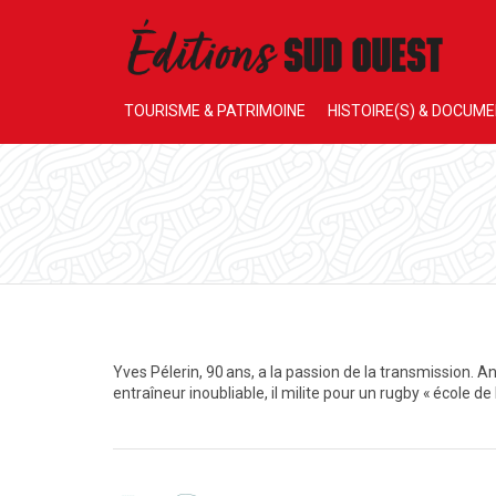
TOURISME & PATRIMOINE
HISTOIRE(S) & DOCUM
Yves Pélerin, 90 ans, a la passion de la transmission. A
entraîneur inoubliable, il milite pour un rugby « école de l