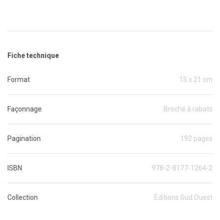
Fiche technique
Format
15 x 21 cm
Façonnage
Broché à rabats
Pagination
192 pages
ISBN
978-2-8177-1264-2
Collection
Éditions Sud Ouest