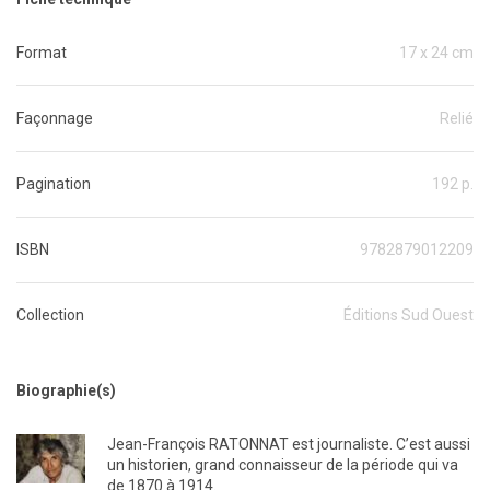
Format
17 x 24 cm
Façonnage
Relié
Pagination
192 p.
ISBN
9782879012209
Collection
Éditions Sud Ouest
Biographie(s)
Jean-François RATONNAT est journaliste. C’est aussi
un historien, grand connaisseur de la période qui va
de 1870 à 1914.