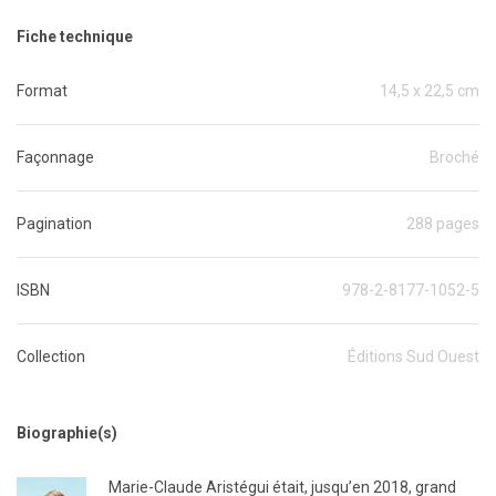
Fiche technique
Format
14,5 x 22,5 cm
Façonnage
Broché
Pagination
288 pages
ISBN
978-2-8177-1052-5
Collection
Éditions Sud Ouest
Biographie(s)
Marie-Claude Aristégui était, jusqu’en 2018, grand