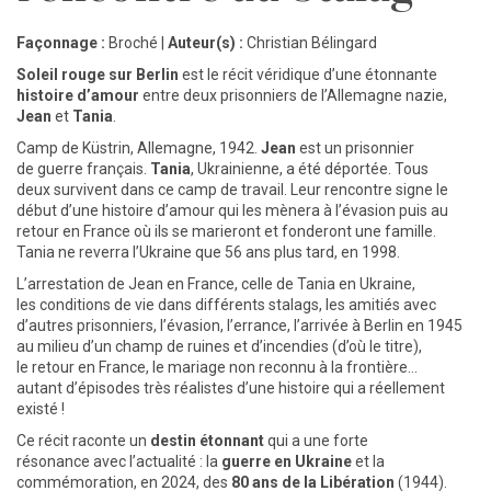
Façonnage :
Broché |
Auteur(s) :
Christian Bélingard
Soleil rouge sur Berlin
est le récit véridique d’une étonnante
histoire d’amour
entre deux prisonniers de l’Allemagne nazie,
Jean
et
Tania
.
Camp de Küstrin, Allemagne, 1942.
Jean
est un prisonnier
de guerre français.
Tania
, Ukrainienne, a été déportée. Tous
deux survivent dans ce camp de travail. Leur rencontre signe le
début d’une histoire d’amour qui les mènera à l’évasion puis au
retour en France où ils se marieront et fonderont une famille.
Tania ne reverra l’Ukraine que 56 ans plus tard, en 1998.
L’arrestation de Jean en France, celle de Tania en Ukraine,
les conditions de vie dans différents stalags, les amitiés avec
d’autres prisonniers, l’évasion, l’errance, l’arrivée à Berlin en 1945
au milieu d’un champ de ruines et d’incendies (d’où le titre),
le retour en France, le mariage non reconnu à la frontière…
autant d’épisodes très réalistes d’une histoire qui a réellement
existé !
Ce récit raconte un
destin étonnant
qui a une forte
résonance avec l’actualité : la
guerre en Ukraine
et la
commémoration, en 2024, des
80 ans de la Libération
(1944).