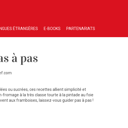
NGUES ÉTRANGÈRES
E-BOOKS
PARTENARIATS
as à pas
ef.com
lées ou sucrées, ces recettes allient simplicité et
-fromage à la très classe tourte à la pintade au foie
-vent aux framboises, laissez-vous guider pas à pas !