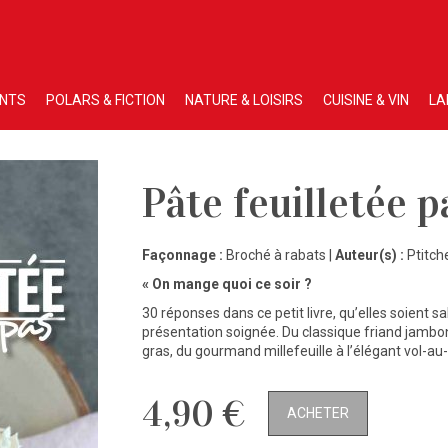
ENTS
POLARS & FICTION
NATURE & LOISIRS
CUISINE & VIN
LA
Pâte feuilletée p
Façonnage :
Broché à rabats |
Auteur(s) :
Ptitch
« On mange quoi ce soir ?
30 réponses dans ce petit livre, qu’elles soient sa
présentation soignée. Du classique friand jambon
gras, du gourmand millefeuille à l’élégant vol-au
4,90 €
ACHETER