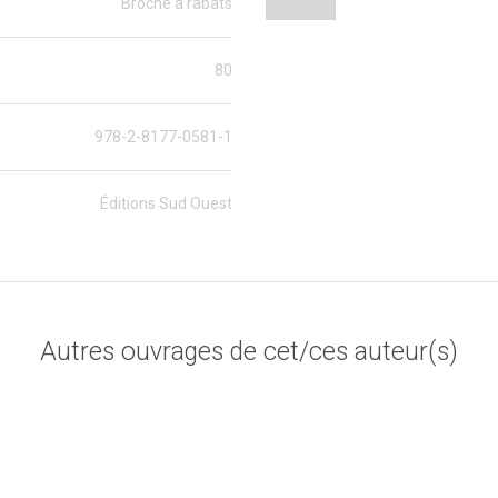
Broché à rabats
80
978-2-8177-0581-1
Éditions Sud Ouest
Autres ouvrages de cet/ces auteur(s)