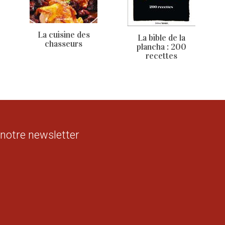
La cuisine des
La bible de la
chasseurs
plancha : 200
recettes
 notre newsletter