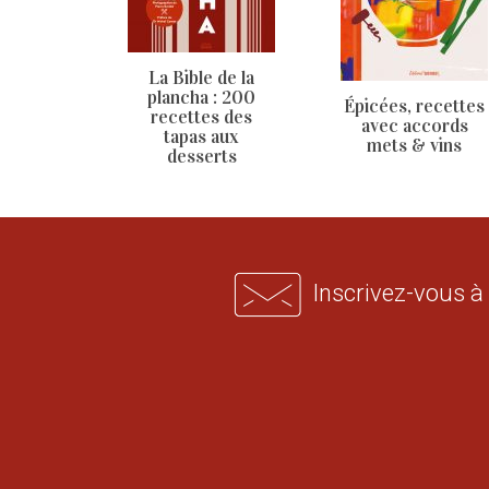
La Bible de la
plancha : 200
Épicées, recettes
recettes des
avec accords
tapas aux
mets & vins
desserts
Inscrivez-vous à