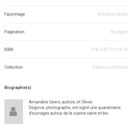
Façonnage
Broché.à rabats
Pagination
96 pages
ISBN
978-2-8177-1141-6
Collection
Éditions Sud Ouest
Biographie(s)
Amandine Geers, autrice, et Olivier
Degorce, photographe, ont signé une quarantaine
d’ouvrages autour de la cuisine saine et bio.