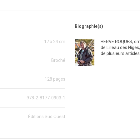
Biographie(s)
17 x 24 cm
HERVE ROQUES, ornit
de Lilleau des Niges,
de plusieurs article
Broché
128 pages
978-2-8177-0903-1
Éditions Sud Ouest