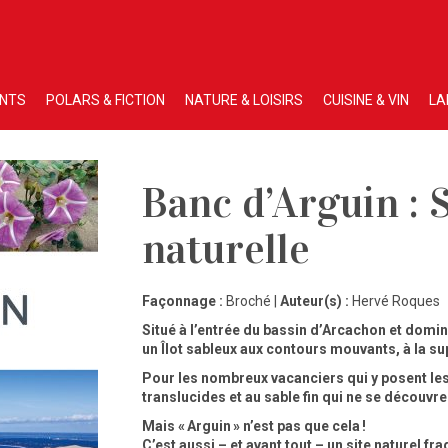
ENTS
POLARS & FICTION
NATURE & LOISIRS
CUISINE & VIN
LA
Banc d’Arguin : 
naturelle
Façonnage :
Broché |
Auteur(s) :
Hervé Roques
Situé à l’entrée du bassin d’Arcachon et dominé
un Îlot sableux aux contours mouvants, à la supe
Pour les nombreux vacanciers qui y posent les 
translucides et au sable fin qui ne se découvre
Mais « Arguin » n’est pas que cela !
C’est aussi – et avant tout – un site naturel fra