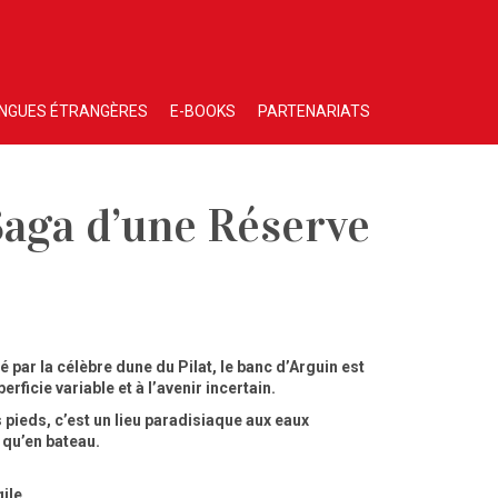
NGUES ÉTRANGÈRES
E-BOOKS
PARTENARIATS
Saga d’une Réserve
 par la célèbre dune du Pilat, le banc d’Arguin est
rficie variable et à l’avenir incertain.
pieds, c’est un lieu paradisiaque aux eaux
 qu’en bateau.
gile